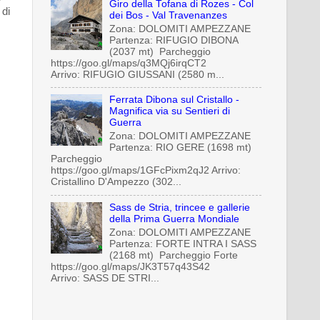
Giro della Tofana di Rozes - Col
 di
dei Bos - Val Travenanzes
Zona: DOLOMITI AMPEZZANE
Partenza: RIFUGIO DIBONA
(2037 mt) Parcheggio
https://goo.gl/maps/q3MQj6irqCT2
Arrivo: RIFUGIO GIUSSANI (2580 m...
Ferrata Dibona sul Cristallo -
Magnifica via su Sentieri di
Guerra
Zona: DOLOMITI AMPEZZANE
Partenza: RIO GERE (1698 mt)
Parcheggio
https://goo.gl/maps/1GFcPixm2qJ2 Arrivo:
Cristallino D'Ampezzo (302...
Sass de Stria, trincee e gallerie
della Prima Guerra Mondiale
Zona: DOLOMITI AMPEZZANE
Partenza: FORTE INTRA I SASS
(2168 mt) Parcheggio Forte
https://goo.gl/maps/JK3T57q43S42
Arrivo: SASS DE STRI...