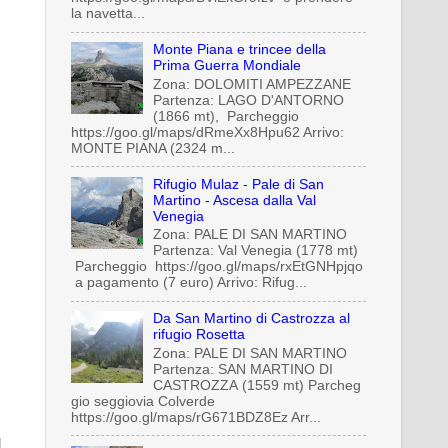
la navetta...
Monte Piana e trincee della
Prima Guerra Mondiale
Zona: DOLOMITI AMPEZZANE
Partenza: LAGO D'ANTORNO
(1866 mt), Parcheggio
https://goo.gl/maps/dRmeXx8Hpu62 Arrivo:
MONTE PIANA (2324 m...
Rifugio Mulaz - Pale di San
Martino - Ascesa dalla Val
Venegia
Zona: PALE DI SAN MARTINO
Partenza: Val Venegia (1778 mt)
Parcheggio https://goo.gl/maps/rxEtGNHpjqo
a pagamento (7 euro) Arrivo: Rifug...
Da San Martino di Castrozza al
rifugio Rosetta
Zona: PALE DI SAN MARTINO
Partenza: SAN MARTINO DI
CASTROZZA (1559 mt) Parcheg
gio seggiovia Colverde
https://goo.gl/maps/rG671BDZ8Ez Arr...
l