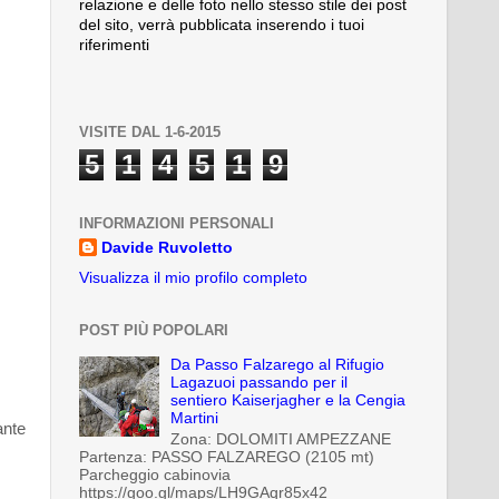
relazione e delle foto nello stesso stile dei post
del sito, verrà pubblicata inserendo i tuoi
riferimenti
VISITE DAL 1-6-2015
5
1
4
5
1
9
INFORMAZIONI PERSONALI
Davide Ruvoletto
Visualizza il mio profilo completo
POST PIÙ POPOLARI
Da Passo Falzarego al Rifugio
Lagazuoi passando per il
sentiero Kaiserjagher e la Cengia
Martini
ante
Zona: DOLOMITI AMPEZZANE
Partenza: PASSO FALZAREGO (2105 mt)
Parcheggio cabinovia
https://goo.gl/maps/LH9GAqr85x42