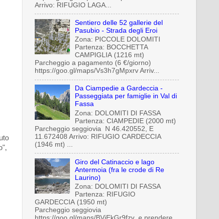
Arrivo: RIFUGIO LAGA...
Sentiero delle 52 gallerie del
Pasubio - Strada degli Eroi
Zona: PICCOLE DOLOMITI
Partenza: BOCCHETTA
CAMPIGLIA (1216 mt)
Parcheggio a pagamento (6 €/giorno)
https://goo.gl/maps/Vs3h7gMpxrv Arriv...
Da Ciampedie a Gardeccia -
Passeggiata per famiglie in Val di
Fassa
Zona: DOLOMITI DI FASSA
Partenza: CIAMPEDIE (2000 mt)
Parcheggio seggiovia N 46.420552, E
11.672408 Arrivo: RIFUGIO CARDECCIA
uto
(1946 mt) ...
o",
Giro del Catinaccio e lago
Antermoia (fra le crode di Re
Laurino)
Zona: DOLOMITI DI FASSA
Partenza: RIFUGIO
GARDECCIA (1950 mt)
Parcheggio seggiovia
https://goo.gl/maps/BViEkGr9fzv e prendere