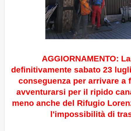
AGGIORNAMENTO: La bi
definitivamente sabato 23 lugl
conseguenza per arrivare a 
avventurarsi per il ripido can
meno anche del Rifugio Lorenz
l'impossibilità di tra