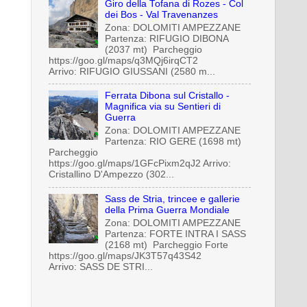
Giro della Tofana di Rozes - Col
dei Bos - Val Travenanzes
Zona: DOLOMITI AMPEZZANE
Partenza: RIFUGIO DIBONA
(2037 mt) Parcheggio
https://goo.gl/maps/q3MQj6irqCT2
Arrivo: RIFUGIO GIUSSANI (2580 m...
Ferrata Dibona sul Cristallo -
Magnifica via su Sentieri di
Guerra
Zona: DOLOMITI AMPEZZANE
Partenza: RIO GERE (1698 mt)
Parcheggio
https://goo.gl/maps/1GFcPixm2qJ2 Arrivo:
Cristallino D'Ampezzo (302...
Sass de Stria, trincee e gallerie
della Prima Guerra Mondiale
Zona: DOLOMITI AMPEZZANE
Partenza: FORTE INTRA I SASS
(2168 mt) Parcheggio Forte
https://goo.gl/maps/JK3T57q43S42
Arrivo: SASS DE STRI...