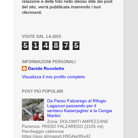
relazione e delle foto nello stesso stile dei post
del sito, verrà pubblicata inserendo i tuoi
riferimenti
VISITE DAL 1-6-2015
5
1
4
8
7
5
INFORMAZIONI PERSONALI
Davide Ruvoletto
Visualizza il mio profilo completo
POST PIÙ POPOLARI
Da Passo Falzarego al Rifugio
Lagazuoi passando per il
sentiero Kaiserjagher e la Cengia
Martini
Zona: DOLOMITI AMPEZZANE
Partenza: PASSO FALZAREGO (2105 mt)
Parcheggio cabinovia
https://goo.gl/maps/LH9GAqr85x42