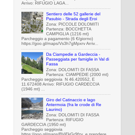
Arrivo: RIFUGIO LAGA...
Sentiero delle 52 gallerie del
Pasubio - Strada degli Eroi
Zona: PICCOLE DOLOMITI
Partenza: BOCCHETTA
CAMPIGLIA (1216 mt)
Parcheggio a pagamento (6 €/giorno)
https://goo.gl/maps/Vs3h7gMpxrv Arriv...
Da Ciampedie a Gardeccia -
Passeggiata per famiglie in Val di
Fassa
Zona: DOLOMITI DI FASSA
Partenza: CIAMPEDIE (2000 mt)
Parcheggio seggiovia N 46.420552, E
11.672408 Arrivo: RIFUGIO CARDECCIA
(1946 mt) ...
Giro del Catinaccio e lago
Antermoia (fra le crode di Re
Laurino)
Zona: DOLOMITI DI FASSA
Partenza: RIFUGIO
GARDECCIA (1950 mt)
Parcheggio seggiovia
https://goo.gl/maps/BViEkGr9fzv e prendere