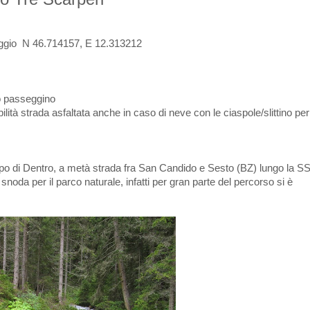
io N 46.714157, E 12.313212
/o passeggino
ilità strada asfaltata anche in caso di neve con le ciaspole/slittino per 
mpo di Dentro, a metà strada fra San Candido e Sesto (BZ) lungo la S
noda per il parco naturale, infatti per gran parte del percorso si è