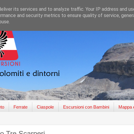
liver its services and to analyze traffic. Your IP address and u
rmance and security metrics to ensure quality of service, gene
buse.
to
Ferrate
Ciaspole
Escursioni con Bambini
Mappa e
o Tre Scarperi