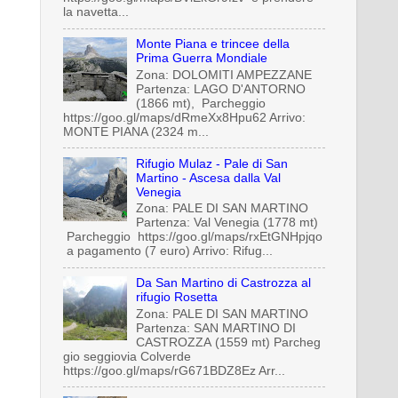
la navetta...
Monte Piana e trincee della
Prima Guerra Mondiale
Zona: DOLOMITI AMPEZZANE
Partenza: LAGO D'ANTORNO
(1866 mt), Parcheggio
https://goo.gl/maps/dRmeXx8Hpu62 Arrivo:
MONTE PIANA (2324 m...
Rifugio Mulaz - Pale di San
Martino - Ascesa dalla Val
Venegia
Zona: PALE DI SAN MARTINO
Partenza: Val Venegia (1778 mt)
Parcheggio https://goo.gl/maps/rxEtGNHpjqo
a pagamento (7 euro) Arrivo: Rifug...
Da San Martino di Castrozza al
rifugio Rosetta
Zona: PALE DI SAN MARTINO
Partenza: SAN MARTINO DI
CASTROZZA (1559 mt) Parcheg
gio seggiovia Colverde
https://goo.gl/maps/rG671BDZ8Ez Arr...